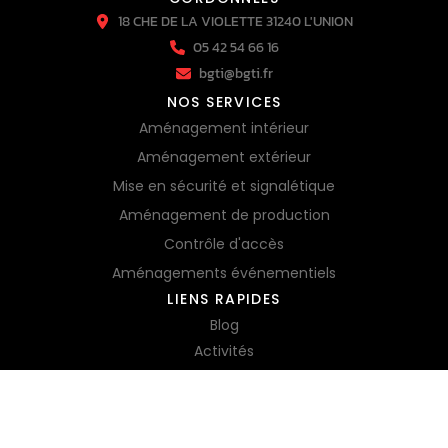
18 CHE DE LA VIOLETTE 31240 L'UNION
05 42 54 66 16
bgti@bgti.fr
NOS SERVICES
Aménagement intérieur
Aménagement extérieur
Mise en sécurité et signalétique
Aménagement de production
Contrôle d'accès
Aménagements événementiels
LIENS RAPIDES
Blog
Activités
Mentions Légales
Charte d’utilisation des données