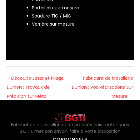
Portail alu sur mesure
Soudure TIG / MIG
Verrière sur mesure
←
Découpe Laser et Pliage
Fabricant de Métallerie
L’Union : Travaux de
L’Union : Vos Réalisations Sur
Précision sur Métal
Mesure
→
Fabrication et installation de produits finis métalliques
B.G.T.I. met son savoir-faire à votre disposition
CORDONNÉES