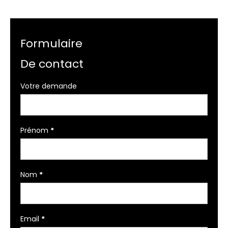
Formulaire
De contact
Formulaire
Votre demande
simple
avec
téléphone
Prénom
*
Nom
*
Email
*