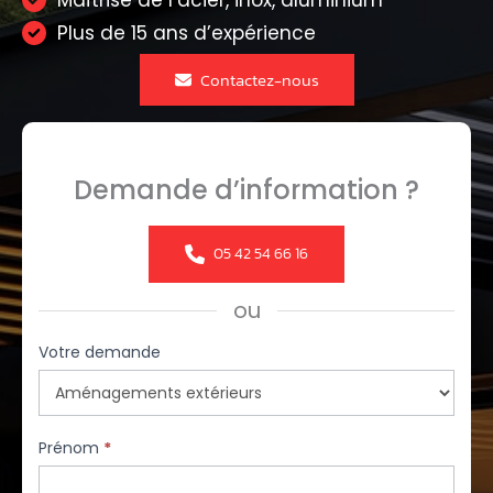
Maîtrise de l’acier, inox, aluminium
Plus de 15 ans d’expérience
Contactez-nous
Demande d’information ?
05 42 54 66 16
ou
Formulaire
Votre demande
simple
avec
téléphone
Prénom
*