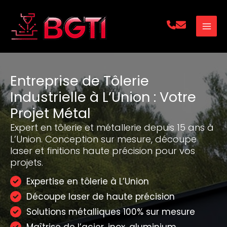
Aller
au
contenu
Entreprise de Tôlerie
Industrielle à L’Union : Votre
Projet Métal
Expert en tôlerie et métallerie depuis 15 ans à
L’Union. Conception sur mesure, découpe
laser et finitions haute précision pour vos
projets.
Expertise en tôlerie à L’Union
Découpe laser de haute précision
Solutions métalliques 100% sur mesure