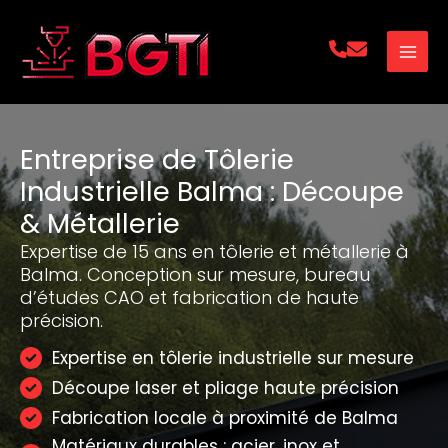
Aller
au
contenu
Entreprise de Tôlerie
Industrielle Balma : Découpe
& Métallerie
Expertise de 15 ans en tôlerie et métallerie à
Balma. Conception sur mesure, bureau
d’études CAO et fabrication de haute
précision.
Expertise en tôlerie industrielle sur mesure
Découpe laser et pliage haute précision
Fabrication locale à proximité de Balma
Matériaux durables : acier, inox et