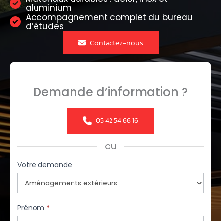
aluminium
Accompagnement complet du bureau
d’études
Contactez-nous
Demande d’information ?
05 42 54 66 16
ou
Formulaire
Votre demande
simple
avec
téléphone
Prénom
*