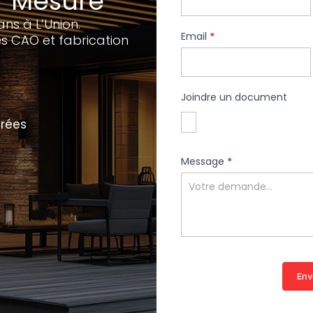
r Mesure
ans à L’Union.
Email
*
s CAO et fabrication
Joindre un document
grées
Message
*
Env