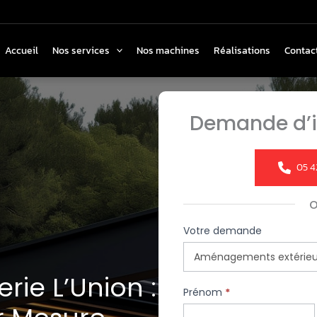
Accueil
Nos services
Nos machines
Réalisations
Contac
Demande d’i
05 4
Formulaire
Votre demande
simple
avec
rie L’Union :
téléphone
Prénom
*