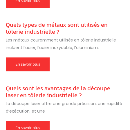
La
En savoir plus
découpe
laser
Quels types de métaux sont utilisés en
tôlerie industrielle ?
Les métaux couramment utilisés en tôlerie industrielle
incluent l’acier, l’acier inoxydable, l’aluminium,
Quels
En savoir plus
types
de
métaux
sont
utilisés
Quels sont les avantages de la découpe
en
tôlerie
laser en tôlerie industrielle ?
industrielle
?
La découpe laser offre une grande précision, une rapidité
d’exécution, et une
Quels
En savoir plus