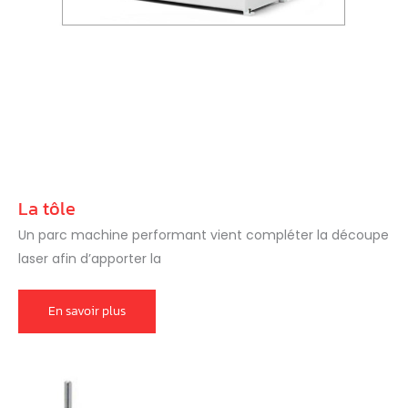
La tôle
Un parc machine performant vient compléter la découpe
laser afin d’apporter la
La
En savoir plus
tôle