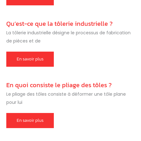
sont
les
avantages
de
la
Qu’est-ce que la tôlerie industrielle ?
découpe
laser
en
La tôlerie industrielle désigne le processus de fabrication
tôlerie
de pièces et de
industrielle
?
Qu’est-
En savoir plus
ce
que
la
tôlerie
industrielle
En quoi consiste le pliage des tôles ?
?
Le pliage des tôles consiste à déformer une tôle plane
pour lui
En
En savoir plus
quoi
consiste
le
pliage