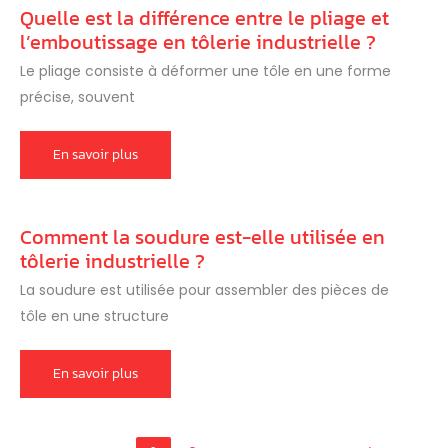
des
Quelle est la différence entre le pliage et
tôles
?
l’emboutissage en tôlerie industrielle ?
Le pliage consiste à déformer une tôle en une forme
précise, souvent
Quelle
En savoir plus
est
la
différence
entre
le
Comment la soudure est-elle utilisée en
pliage
et
tôlerie industrielle ?
l’emboutissage
en
La soudure est utilisée pour assembler des pièces de
tôlerie
industrielle
tôle en une structure
?
Comment
En savoir plus
la
soudure
est-
elle
utilisée