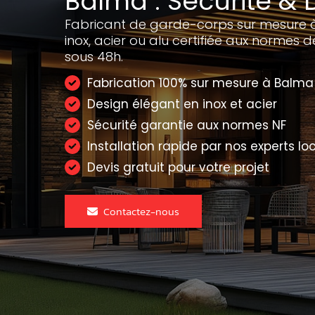
Balma : Sécurité & 
Fabricant de garde-corps sur mesure 
inox, acier ou alu certifiée aux normes de
sous 48h.
Fabrication 100% sur mesure à Balma
Design élégant en inox et acier
Sécurité garantie aux normes NF
Installation rapide par nos experts lo
Devis gratuit pour votre projet
Contactez-nous