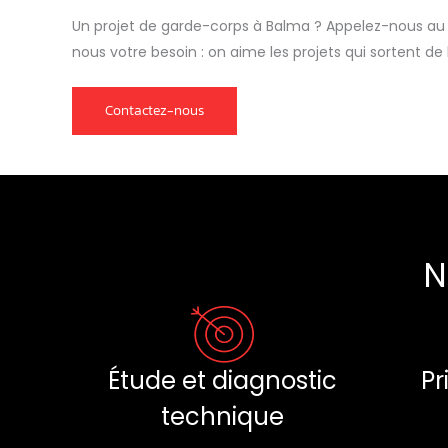
Un projet de garde-corps à Balma ? Appelez-nous au 
nous votre besoin : on aime les projets qui sortent de l
Contactez-nous
N
Pr
Étude et diagnostic
technique