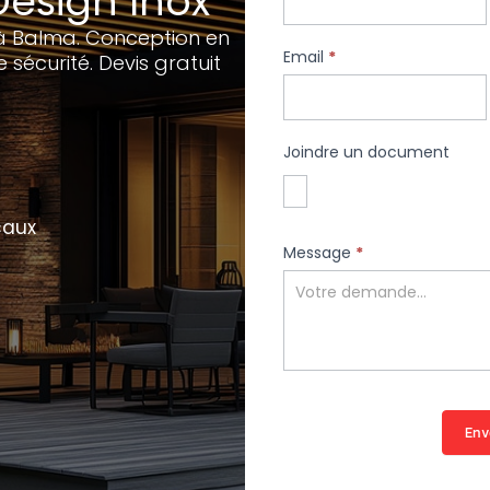
Design Inox
à Balma. Conception en
Email
*
 sécurité. Devis gratuit
Joindre un document
caux
Message
*
Env