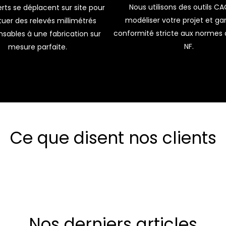
Nous utilisons des outils C
rts se déplacent sur site pour
modéliser votre projet et gar
uer des relevés millimétrés
conformité stricte aux normes 
nsables à une fabrication sur
NF.
mesure parfaite.
Ce que disent nos clients
Nos derniers articles