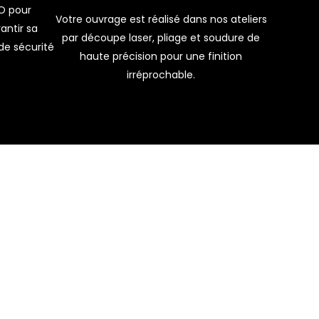
AO pour
Votre ouvrage est réalisé dans nos ateliers
antir sa
par découpe laser, pliage et soudure de
de sécurité
haute précision pour une finition
irréprochable.