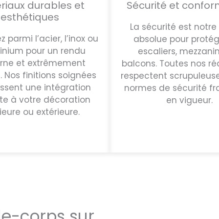
riaux durables et
Sécurité et confor
esthétiques
La sécurité est notre 
z parmi l’acier, l’inox ou
absolue pour protég
minium pour un rendu
escaliers, mezzani
ne et extrêmement
balcons. Toutes nos réa
. Nos finitions soignées
respectent scrupuleus
ssent une intégration
normes de sécurité fr
te à votre décoration
en vigueur.
rieure ou extérieure.
de-corps sur