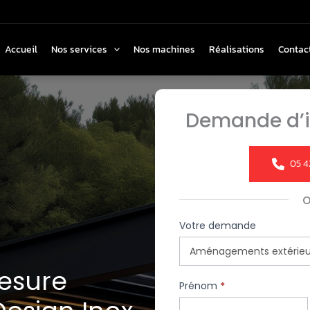
Accueil
Nos services
Nos machines
Réalisations
Contac
Demande d’i
05 4
Formulaire
Votre demande
simple
avec
esure
téléphone
Prénom
*