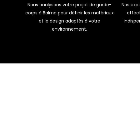
Nos expe
Nous analysons votre projet de garde-
effect
corps à Balma pour définir les matériaux
indispe
et le design adaptés à votre
environnement.