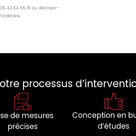
05 42 54 66 16 ou décrivez-
’ordinaire.
otre processus d’interventi
Conception en b
ise de mesures
d’études
précises