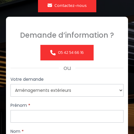
Contactez-nous
Demande d’information ?
05 42 54 66 16
ou
Formulaire
Votre demande
simple
avec
téléphone
Prénom
*
Nom
*