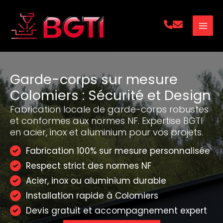
Aller
au
contenu
Garde-corps sur mesure
Colomiers : Sécurité et Design
Fabrication locale de garde-corps robustes
et conformes aux normes NF. Expertise BGTI
en acier, inox et aluminium pour vos projets.
Fabrication 100% sur mesure personnalisée
Respect strict des normes NF
Acier, inox ou aluminium durable
Installation rapide à Colomiers
Devis gratuit et accompagnement expert