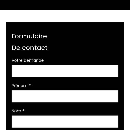
Formulaire
De contact
Formulaire
Votre demande
simple
avec
téléphone
Prénom
*
Nom
*