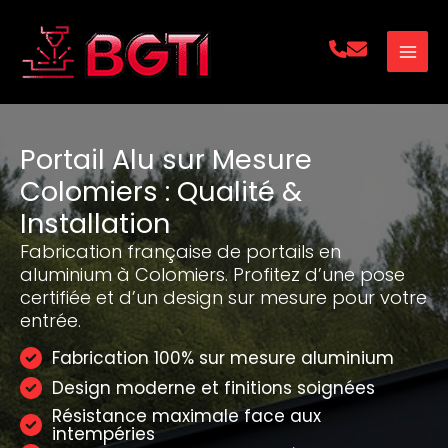
Aller
au
contenu
Portail Alu sur Mesure
Colomiers : Qualité &
Installation
Fabrication française de portails en
aluminium à Colomiers. Profitez d’une pose
certifiée et d’un design sur mesure pour votre
entrée.
Fabrication 100% sur mesure aluminium
Design moderne et finitions soignées
Résistance maximale face aux
intempéries