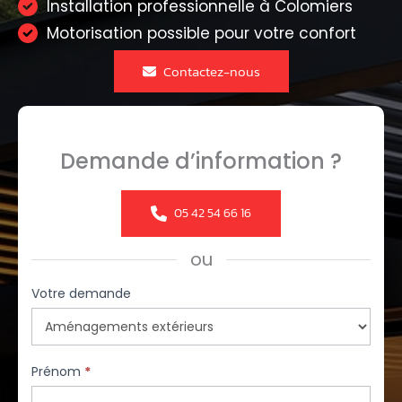
Installation professionnelle à Colomiers
Motorisation possible pour votre confort
Contactez-nous
Demande d’information ?
05 42 54 66 16
ou
Formulaire
Votre demande
simple
avec
téléphone
Prénom
*