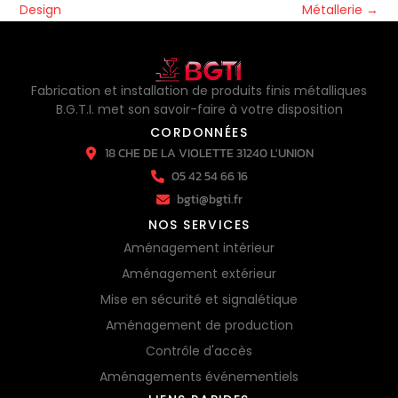
Design
Métallerie
→
Fabrication et installation de produits finis métalliques
B.G.T.I. met son savoir-faire à votre disposition
CORDONNÉES
18 CHE DE LA VIOLETTE 31240 L'UNION
05 42 54 66 16
bgti@bgti.fr
NOS SERVICES
Aménagement intérieur
Aménagement extérieur
Mise en sécurité et signalétique
Aménagement de production
Contrôle d'accès
Aménagements événementiels