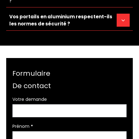
?
Vos portails en aluminium respectent-ils
les normes de sécurité ?
Formulaire
De contact
Formulaire
Votre demande
simple
avec
téléphone
Prénom
*