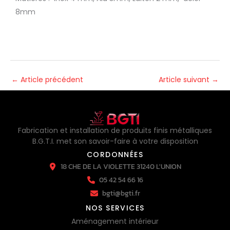
8mm
←
Article précédent
Article suivant
→
Fabrication et installation de produits finis métalliques
B.G.T.I. met son savoir-faire à votre disposition
CORDONNÉES
18 CHE DE LA VIOLETTE 31240 L'UNION
05 42 54 66 16
bgti@bgti.fr
NOS SERVICES
Aménagement intérieur