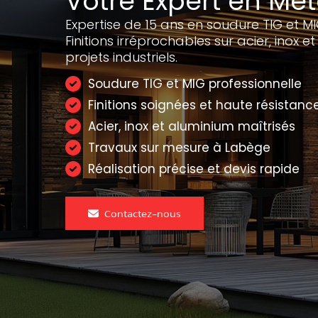
Votre Expert en Mét
Expertise de 15 ans en soudure TIG et 
Finitions irréprochables sur acier, inox 
projets industriels.
Soudure TIG et MIG professionnelle
Finitions soignées et haute résistanc
Acier, inox et aluminium maîtrisés
Travaux sur mesure à Labège
Réalisation précise et devis rapide
Contactez-nous