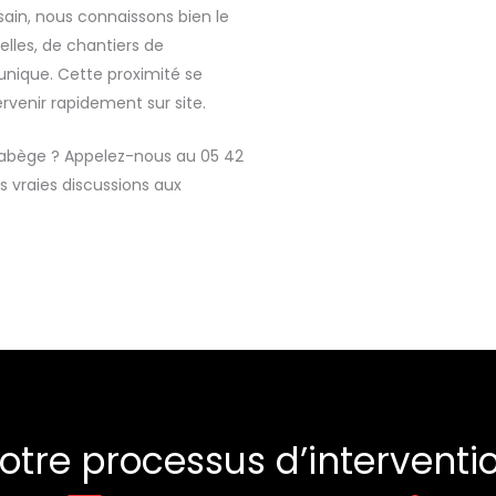
ain, nous connaissons bien le
elles, de chantiers de
unique. Cette proximité se
ervenir rapidement sur site.
 Labège ? Appelez-nous au 05 42
s vraies discussions aux
otre processus d’interventi