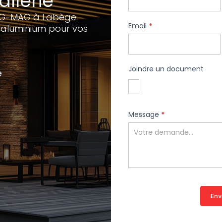
allerie
MIG-MAG à Labège.
Email
*
et aluminium pour vos
Joindre un document
e
Message
*
Env