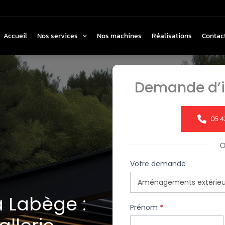
Accueil
Nos services
Nos machines
Réalisations
Contac
Demande d’i
05 4
Formulaire
Votre demande
simple
avec
à Labège :
téléphone
Prénom
*