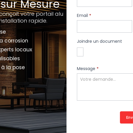
 sur Mesure
conçoit votre portail alu
Email
*
nstallation rapide.
use
a corrosion
Joindre un document
xperts locaux
lisables
à la pose
Message
*
Env