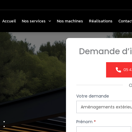
Accueil
Nos services
Nos machines
Réalisations
Contac
Demande d’i
05 4
Formulaire
Votre demande
simple
avec
 :
téléphone
Prénom
*